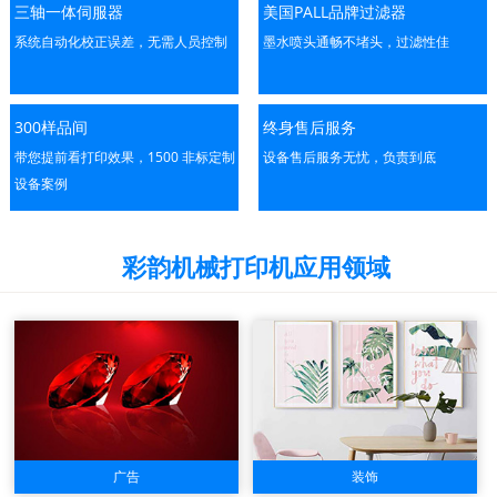
三轴一体伺服器
美国PALL品牌过滤器
系统自动化校正误差，无需人员控制
墨水喷头通畅不堵头，过滤性佳
300样品间
终身售后服务
带您提前看打印效果，1500 非标定制
设备售后服务无忧，负责到底
设备案例
彩韵机械打印机应用领域
广告
装饰