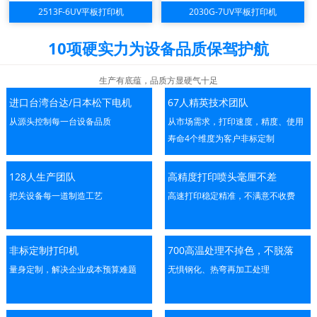
2513F-6UV平板打印机
2030G-7UV平板打印机
10项硬实力为设备品质保驾护航
生产有底蕴，品质方显硬气十足
进口台湾台达/日本松下电机
67人精英技术团队
从源头控制每一台设备品质
从市场需求，打印速度，精度、使用
寿命4个维度为客户非标定制
128人生产团队
高精度打印喷头毫厘不差
把关设备每一道制造工艺
高速打印稳定精准，不满意不收费
非标定制打印机
700高温处理不掉色，不脱落
量身定制，解决企业成本预算难题
无惧钢化、热弯再加工处理