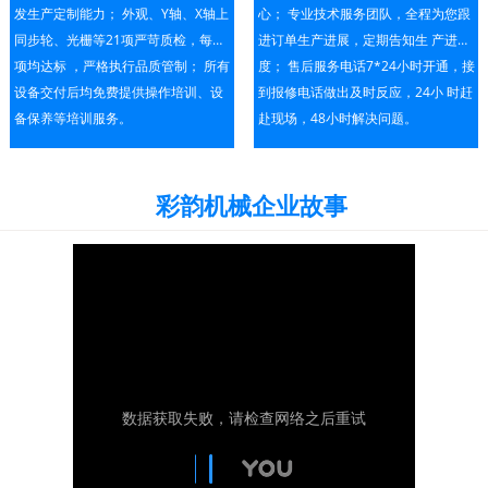
发生产定制能力； 外观、Y轴、X轴上
心； 专业技术服务团队，全程为您跟
同步轮、光栅等21项严苛质检，每一
进订单生产进展，定期告知生 产进
项均达标 ，严格执行品质管制； 所有
度； 售后服务电话7*24小时开通，接
设备交付后均免费提供操作培训、设
到报修电话做出及时反应，24小 时赶
备保养等培训服务。
赴现场，48小时解决问题。
彩韵机械企业故事