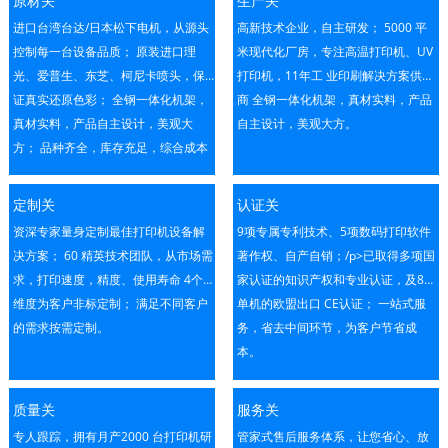
原材关
生产关
进口台湾台达/日本松下电机，从源头
高新技术企业，自主研发； 5000 平
控制每一台设备品质； 原装进口理
米现代化厂房，专注高温打印机、UV
光、爱普生、东芝、柯尼卡喷头，保
打印机，11年工 业印刷解决方案供应
证真实还原色彩； 全钢一体化机架，
商 全钢一体化机架，真材实料，产品
真材实料，产品自主设计，美观大
自主设计，美观大方。
方； 品种齐全，库存充足，综合成本
优势明显，拥有完善的配套解决方
案。
定制关
认证关
资深专家量身定制最佳打印机设备解
9项专属专利技术、5项数码打印软件
决方案； 60 精英技术团队，从市场需
著作权、自产自销；/p>已取得多项国
求，打印速度，精度、使用寿命 4个
家认证的知识产权和专业认证，及8个
维度为客户非标定制； 满足不同客户
单机的欧盟出口 CE认证； 一站式服
的需求按需定制。
务，省去中间环节，为客户节省成
本。
质量关
服务关
专人跟踪，拥有月产2000 台打印机研
管家式售后服务体系，让您省心、放