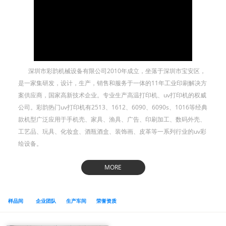
深圳市彩韵机械设备有限公司2010年成立，坐落于深圳市宝安区，
是一家集研发，设计，生产，销售和服务于一体的11年工业印刷解决方
案供应商，国家高新技术企业。专业生产高温打印机、uv打印机的权威
公司。彩韵热门uv打印机有2513、1612、6090、6090s、1016等经典
款机型广泛应用于手机壳、家具、渔具、广告、印刷加工、数码外壳、
工艺品、玩具、化妆盒、酒瓶酒盒、装饰画、皮革等一系列行业的uv彩
绘设备。
MORE
样品间
企业团队
生产车间
荣誉资质