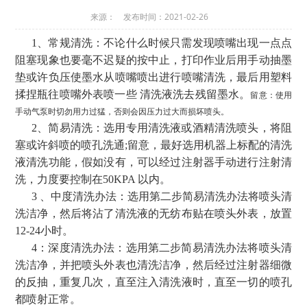
来源： 发布时间：2021-02-26
1、常规清洗：不论什么时候只需发现喷嘴出现一点点
阻塞现象也要毫不迟疑的按中止，打印作业后用手动抽墨
垫或许负压使墨水从喷嘴喷出进行喷嘴清洗，最后用塑料
揉捏瓶往喷嘴外表喷一些 清洗液洗去残留墨水。
留意：使用
手动气泵时切勿用力过猛，否则会因压力过大而损坏喷头。
2、简易清洗：选用专用清洗液或酒精清洗喷头，将阻
塞或许斜喷的喷孔洗通;留意，最好选用机器上标配的清洗
液清洗功能，假如没有，可以经过注射器手动进行注射清
洗，力度要控制在50KPA 以内。
3 、中度清洗办法：选用第二步简易清洗办法将喷头清
洗洁净，然后将沾了清洗液的无纺布贴在喷头外表，放置
12-24小时。
4：深度清洗办法：选用第二步简易清洗办法将喷头清
洗洁净，并把喷头外表也清洗洁净，然后经过注射器细微
的反抽，重复几次，直至注入清洗液时，直至一切的喷孔
都喷射正常。