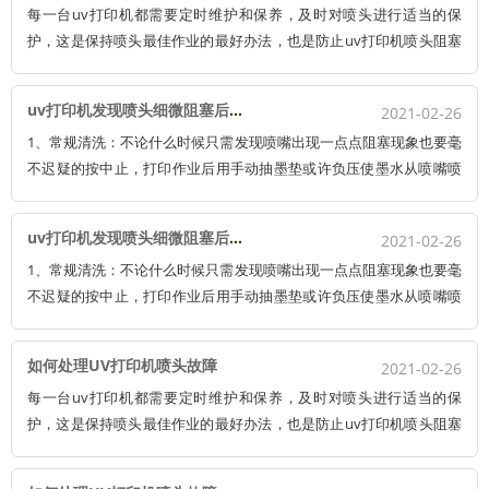
每一台uv打印机都需要定时维护和保养，及时对喷头进行适当的保
护，这是保持喷头最佳作业的最好办法，也是防止uv打印机喷头阻塞
的最主要手法。假如疏于维护，作为uv打印机的核心部件之一，更换
一个喷头动辄几万。 有时喷头阻塞无法出墨，只需要我们简单清洗，
uv打印机发现喷头细微阻塞后的处理办法
2021-02-26
就可以使其正常运行。
1、常规清洗：不论什么时候只需发现喷嘴出现一点点阻塞现象也要毫
不迟疑的按中止，打印作业后用手动抽墨垫或许负压使墨水从喷嘴喷
出进行喷嘴清洗，最后用塑料揉捏瓶往喷嘴外表喷一些 清洗液洗去残
留墨水。留意：使用手动气泵时切勿用力过猛，否则会因压力过大而
uv打印机发现喷头细微阻塞后的处理办法
2021-02-26
损坏喷头。
1、常规清洗：不论什么时候只需发现喷嘴出现一点点阻塞现象也要毫
不迟疑的按中止，打印作业后用手动抽墨垫或许负压使墨水从喷嘴喷
出进行喷嘴清洗，最后用塑料揉捏瓶往喷嘴外表喷一些 清洗液洗去残
留墨水。留意：使用手动气泵时切勿用力过猛，否则会因压力过大而
如何处理UV打印机喷头故障
2021-02-26
损坏喷头。
每一台uv打印机都需要定时维护和保养，及时对喷头进行适当的保
护，这是保持喷头最佳作业的最好办法，也是防止uv打印机喷头阻塞
的最主要手法。假如疏于维护，作为uv打印机的核心部件之一，更换
一个喷头动辄几万。 有时喷头阻塞无法出墨，只需要我们简单清洗，