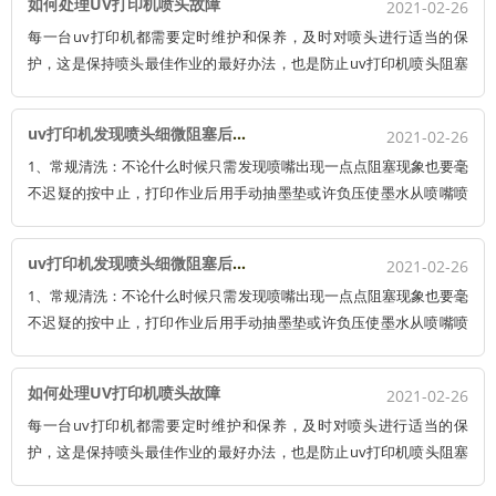
如何处理UV打印机喷头故障
2021-02-26
就可以使其正常运行。
每一台uv打印机都需要定时维护和保养，及时对喷头进行适当的保
护，这是保持喷头最佳作业的最好办法，也是防止uv打印机喷头阻塞
的最主要手法。假如疏于维护，作为uv打印机的核心部件之一，更换
一个喷头动辄几万。 有时喷头阻塞无法出墨，只需要我们简单清洗，
uv打印机发现喷头细微阻塞后的处理办法
2021-02-26
就可以使其正常运行。
1、常规清洗：不论什么时候只需发现喷嘴出现一点点阻塞现象也要毫
不迟疑的按中止，打印作业后用手动抽墨垫或许负压使墨水从喷嘴喷
出进行喷嘴清洗，最后用塑料揉捏瓶往喷嘴外表喷一些 清洗液洗去残
留墨水。留意：使用手动气泵时切勿用力过猛，否则会因压力过大而
uv打印机发现喷头细微阻塞后的处理办法
2021-02-26
损坏喷头。
1、常规清洗：不论什么时候只需发现喷嘴出现一点点阻塞现象也要毫
不迟疑的按中止，打印作业后用手动抽墨垫或许负压使墨水从喷嘴喷
出进行喷嘴清洗，最后用塑料揉捏瓶往喷嘴外表喷一些 清洗液洗去残
留墨水。留意：使用手动气泵时切勿用力过猛，否则会因压力过大而
如何处理UV打印机喷头故障
2021-02-26
损坏喷头。
每一台uv打印机都需要定时维护和保养，及时对喷头进行适当的保
护，这是保持喷头最佳作业的最好办法，也是防止uv打印机喷头阻塞
的最主要手法。假如疏于维护，作为uv打印机的核心部件之一，更换