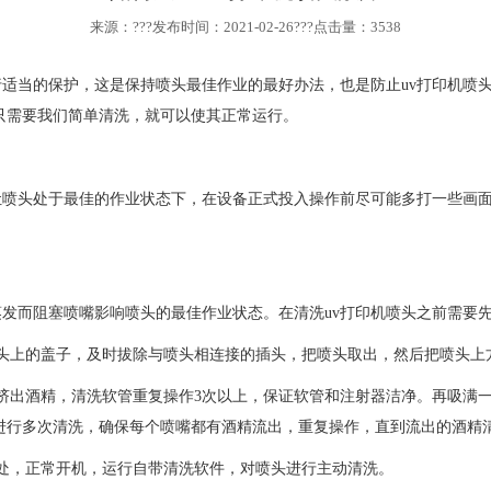
来源：???发布时间：2021-02-26???点击量：3538
行适当的保护，这是保持喷头最佳作业的最好办法，也是防止uv打印机喷
只需要我们简单清洗，就可以使其正常运行。
让喷头处于最佳的作业状态下，在设备正式投入操作前尽可能多打一些画
发而阻塞喷嘴影响喷头的最佳作业状态。在清洗uv打印机喷头之前需要
机头上的盖子，及时拔除与喷头相连接的插头，把喷头取出，然后把喷头
挤出酒精，清洗软管重复操作3次以上，保证软管和注射器洁净。再吸满
进行多次清洗，确保每个喷嘴都有酒精流出，重复操作，直到流出的酒精
头处，正常开机，运行自带清洗软件，对喷头进行主动清洗。