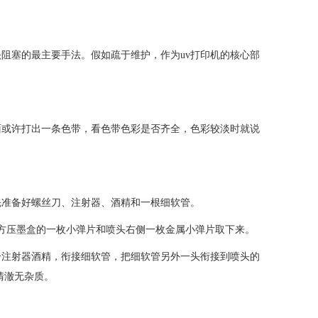
头阻塞的最主要手法。假如疏于维护，作为uv打印机的核心部
面或许打出一条色带，看色带色彩是否齐全，色彩较淡时就说
先准备好螺丝刀、注射器、酒精和一根细软管。
上方压墨盒的一枚小弹片和喷头右侧一枚金属小弹片取下来。
一注射器酒精，衔接细软管，把细软管另外一头衔接到喷头的
清澈无杂质。