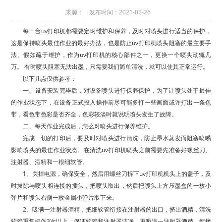
来源： 发布时间：2021-02-26
每一台uv打印机都需要定时维护和保养，及时对喷头进行适当的保护，
这是保持喷头最佳作业的最好办法，也是防止uv打印机喷头阻塞的最主要手
法。假如疏于维护，作为uv打印机的核心部件之一，更换一个喷头动辄几
万。 有时喷头阻塞无法出墨，只需要我们简单清洗，就可以使其正常运行。
以下几点仅供参考：
一、设备安装完毕后，对设备喷头进行保养保护，为了让喷头处于最佳
的作业状态下，在设备正式投入操作前尽可能多打一些画面或许打出一条色
带，看色带色彩是否齐全，色彩较淡时就说明喷头发生了故障。
二、每天作业完成后，怎么对喷头进行保养维护。
完成一切的打印后，要及时对喷头进行清洗，防止墨水蒸发而阻塞喷嘴
影响喷头的最佳作业状态。在清洗uv打印机喷头之前需要先准备好螺丝刀、
注射器、酒精和一根细软管。
1、关掉电源，确保安全，然后用螺丝刀拆下uv打印机机头上的盖子，及
时拔除与喷头相连接的插头，把喷头取出，然后把喷头上方压墨盒的一枚小
弹片和喷头右侧一枚金属小弹片取下来。
2、吸满一注射器酒精，把细软管衔接在注射器的出口，挤出酒精，清洗
软管重复操作3次以上，保证软管和注射器洁净。再吸满一注射器酒精，衔接