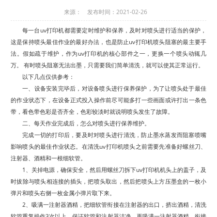
来源： 发布时间：2021-02-26
每一台uv打印机都需要定时维护和保养，及时对喷头进行适当的保护，
这是保持喷头最佳作业的最好办法，也是防止uv打印机喷头阻塞的最主要手
法。假如疏于维护，作为uv打印机的核心部件之一，更换一个喷头动辄几
万。 有时喷头阻塞无法出墨，只需要我们简单清洗，就可以使其正常运行。
以下几点仅供参考：
一、设备安装完毕后，对设备喷头进行保养保护，为了让喷头处于最佳
的作业状态下，在设备正式投入操作前尽可能多打一些画面或许打出一条色
带，看色带色彩是否齐全，色彩较淡时就说明喷头发生了故障。
二、每天作业完成后，怎么对喷头进行保养维护。
完成一切的打印后，要及时对喷头进行清洗，防止墨水蒸发而阻塞喷嘴
影响喷头的最佳作业状态。在清洗uv打印机喷头之前需要先准备好螺丝刀、
注射器、酒精和一根细软管。
1、关掉电源，确保安全，然后用螺丝刀拆下uv打印机机头上的盖子，及
时拔除与喷头相连接的插头，把喷头取出，然后把喷头上方压墨盒的一枚小
弹片和喷头右侧一枚金属小弹片取下来。
2、吸满一注射器酒精，把细软管衔接在注射器的出口，挤出酒精，清洗
软管重复操作3次以上，保证软管和注射器洁净。再吸满一注射器酒精，衔接