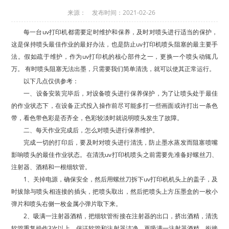
来源： 发布时间：2021-02-26
每一台uv打印机都需要定时维护和保养，及时对喷头进行适当的保护，
这是保持喷头最佳作业的最好办法，也是防止uv打印机喷头阻塞的最主要手
法。假如疏于维护，作为uv打印机的核心部件之一，更换一个喷头动辄几
万。 有时喷头阻塞无法出墨，只需要我们简单清洗，就可以使其正常运行。
以下几点仅供参考：
一、设备安装完毕后，对设备喷头进行保养保护，为了让喷头处于最佳
的作业状态下，在设备正式投入操作前尽可能多打一些画面或许打出一条色
带，看色带色彩是否齐全，色彩较淡时就说明喷头发生了故障。
二、每天作业完成后，怎么对喷头进行保养维护。
完成一切的打印后，要及时对喷头进行清洗，防止墨水蒸发而阻塞喷嘴
影响喷头的最佳作业状态。在清洗uv打印机喷头之前需要先准备好螺丝刀、
注射器、酒精和一根细软管。
1、关掉电源，确保安全，然后用螺丝刀拆下uv打印机机头上的盖子，及
时拔除与喷头相连接的插头，把喷头取出，然后把喷头上方压墨盒的一枚小
弹片和喷头右侧一枚金属小弹片取下来。
2、吸满一注射器酒精，把细软管衔接在注射器的出口，挤出酒精，清洗
软管重复操作3次以上，保证软管和注射器洁净。再吸满一注射器酒精，衔接