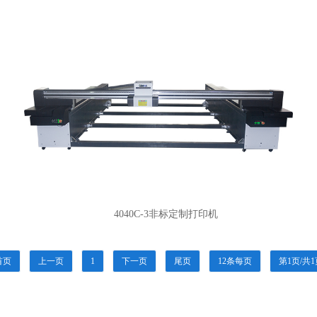
4040C-3非标定制打印机
首页
上一页
1
下一页
尾页
12条每页
第1页/共1